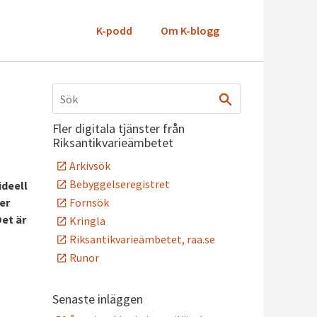
K-podd
Om K-blogg
Fler digitala tjänster från
Riksantikvarieämbetet
Arkivsök
Bebyggelseregistret
ideell
Fornsök
er
Det är
Kringla
Riksantikvarieämbetet, raa.se
Runor
Senaste inläggen