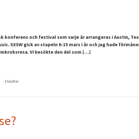
k konferens och festival som varje år arrangeras i Austin, Tex
Music. SXSW gick av stapeln 6-15 mars i år och jag hade förmåne
armkroksresa. Vi besökte den del som […]
- Etiketter
.se?