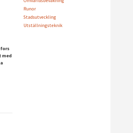
Omvärldsbevakning
Runor
Stadsutveckling
Utställningsteknik
sfors
et med
ta