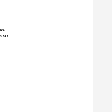
as.
n att