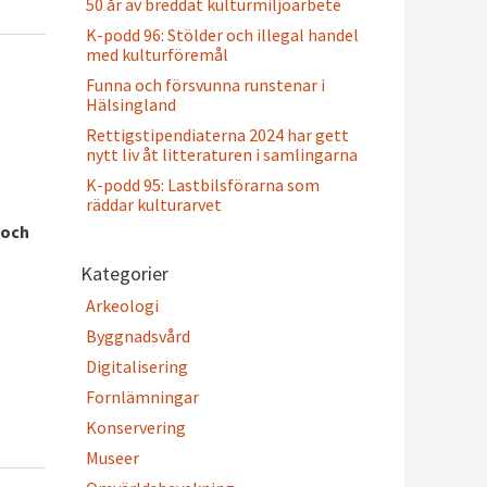
50 år av breddat kulturmiljöarbete
K-podd 96: Stölder och illegal handel
med kulturföremål
Funna och försvunna runstenar i
Hälsingland
Rettigstipendiaterna 2024 har gett
nytt liv åt litteraturen i samlingarna
K-podd 95: Lastbilsförarna som
räddar kulturarvet
 och
Kategorier
Arkeologi
Byggnadsvård
Digitalisering
Fornlämningar
Konservering
Museer