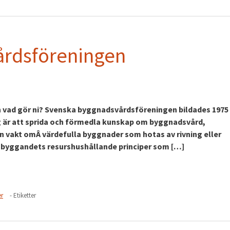
rdsföreningen
och vad gör ni? Svenska byggnadsvårdsföreningen bildades 1975
g är att sprida och förmedla kunskap om byggnadsvård,
n vakt omÂ värdefulla byggnader som hotas av rivning eller
a byggandets resurshushållande principer som […]
er
- Etiketter