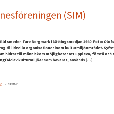
nesföreningen (SIM)
fälld smeden Ture Bergmark i kättingsmedjan 1940. Foto: Olof
ag till ideella organisationer inom kulturmiljöområdet. Syft
om bidrar till människors möjligheter att uppleva, förstå och 
ångfald av kulturmiljöer som bevaras, används […]
er
- Etiketter