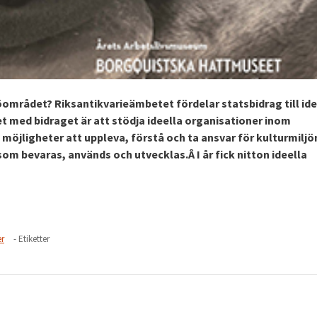
öområdet? Riksantikvarieämbetet fördelar statsbidrag till ide
t med bidraget är att stödja ideella organisationer inom
möjligheter att uppleva, förstå och ta ansvar för kulturmiljö
om bevaras, används och utvecklas.Â I år fick nitton ideella
er
- Etiketter