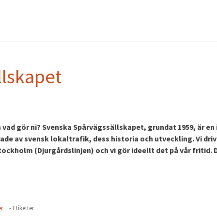
llskapet
h vad gör ni? Svenska Spårvägssällskapet, grundat 1959, är en 
e av svensk lokaltrafik, dess historia och utveckling. Vi driv
kholm (Djurgårdslinjen) och vi gör ideellt det på vår fritid. 
er
- Etiketter