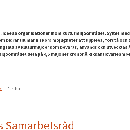
ll ideella organisationer inom kulturmiljöområdet. Syftet med
om bidrar till människors möjligheter att uppleva, förstå och 
ngfald av kulturmiljöer som bevaras, används och utvecklas.Â
miljöområdet dela på 4,5 miljoner kronor.Â Riksantikvarieämb
er
- Etiketter
s Samarbetsråd