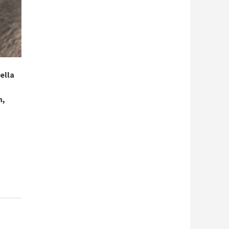
ella
n,