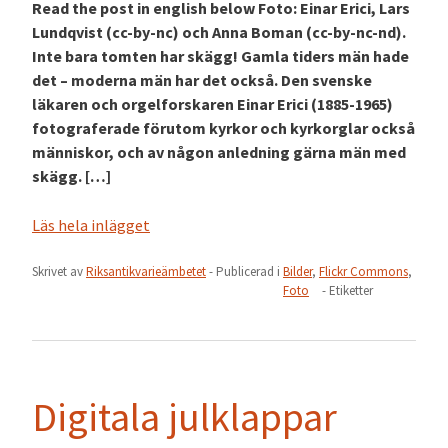
Read the post in english below Foto: Einar Erici, Lars
Lundqvist (cc-by-nc) och Anna Boman (cc-by-nc-nd).
Inte bara tomten har skägg! Gamla tiders män hade
det – moderna män har det också. Den svenske
läkaren och orgelforskaren Einar Erici (1885-1965)
fotograferade förutom kyrkor och kyrkorglar också
människor, och av någon anledning gärna män med
skägg. […]
Läs hela inlägget
Skrivet av
Riksantikvarieämbetet
- Publicerad i
Bilder
,
Flickr Commons
,
Foto
- Etiketter
Digitala julklappar