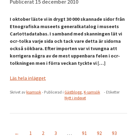
Publicerat
15 december 2010
I oktober läste vi in drygt 30 000 skannade sidor från
Etnografiska museets generalkatalog i museets
Carlottadatabas. I samband med skanningen lät vi
ocr-tolka varje sida och tack vare detta är sidorna
också sökbara. Efter importen var vi tvungna att
korrigera några av de mest uppenbara felen i ocr-
tolkningen men i förra veckan tyckte vi […]
Läs hela inlägget
Skrivet av
ksamsok
- Publicerad i
Gästblogg
,
K-samsök
- Etiketter
Nytt i indexet
←
1
2
3
…
91
92
93