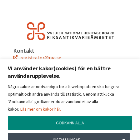
Kontakt
registrator@raa.se
08-5191 80 00
Vi använder kakor(cookies) för en bättre
användarupplevelse.
Snabblänkar
Jobba hos oss
Några kakor är nödvändiga för att webbplatsen ska fungera
Press
optimalt och andra används till statistik. Genom att klicka
Kontakta oss
'Godkänn alla' godkänner du användandet av alla
kakor.
Läs mer om kakor här.
Följ oss
Facebook
GODKÄNN ALLA
Instagram
Linkedin
INSTÄLLNINGAR