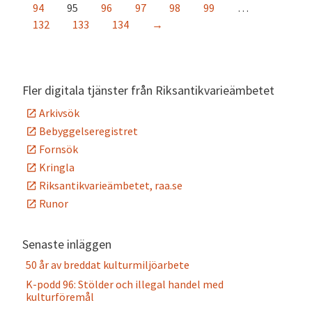
94
95
96
97
98
99
…
132
133
134
→
Fler digitala tjänster från Riksantikvarieämbetet
Arkivsök
Bebyggelseregistret
Fornsök
Kringla
Riksantikvarieämbetet, raa.se
Runor
Senaste inläggen
50 år av breddat kulturmiljöarbete
K-podd 96: Stölder och illegal handel med
kulturföremål