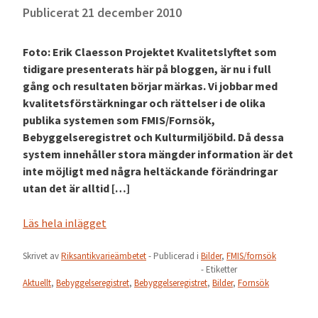
Publicerat
21 december 2010
Foto: Erik Claesson Projektet Kvalitetslyftet som
tidigare presenterats här på bloggen, är nu i full
gång och resultaten börjar märkas. Vi jobbar med
kvalitetsförstärkningar och rättelser i de olika
publika systemen som FMIS/Fornsök,
Bebyggelseregistret och Kulturmiljöbild. Då dessa
system innehåller stora mängder information är det
inte möjligt med några heltäckande förändringar
utan det är alltid […]
Läs hela inlägget
Skrivet av
Riksantikvarieämbetet
- Publicerad i
Bilder
,
FMIS/fornsök
- Etiketter
Aktuellt
,
Bebyggelseregistret
,
Bebyggelseregistret
,
Bilder
,
Fornsök