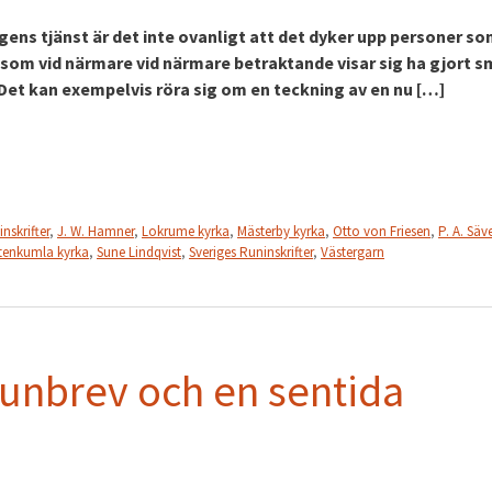
ngens tjänst är det inte ovanligt att det dyker upp personer s
 som vid närmare vid närmare betraktande visar sig ha gjort s
Det kan exempelvis röra sig om en teckning av en nu […]
nskrifter
,
J. W. Hamner
,
Lokrume kyrka
,
Mästerby kyrka
,
Otto von Friesen
,
P. A. Säv
tenkumla kyrka
,
Sune Lindqvist
,
Sveriges Runinskrifter
,
Västergarn
runbrev och en sentida