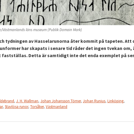
m/Västmanlands läns museum (Publik Domain Mark)
ch tydningen av Hasselarunorna åter kommit på tapeten. Att 
unformer har skapats i senare tid råder det ingen tvekan om,
 fastställas. Detta är samtidigt inte det enda exemplet på se
ldebrand
,
J. H. Wallman
,
Johan Johansson Törner
,
Johan Runius
,
Linköping
,
ar
,
Stavlösa runor
,
Torsåker
,
Västmanland