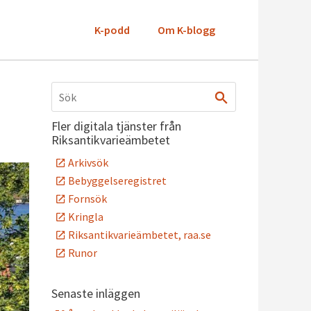
K-podd
Om K-blogg
Fler digitala tjänster från
Riksantikvarieämbetet
Arkivsök
Bebyggelseregistret
Fornsök
Kringla
Riksantikvarieämbetet, raa.se
Runor
Senaste inläggen