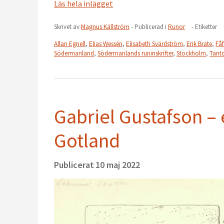
Läs hela inlägget
Skrivet av
Magnus Källström
- Publicerad i
Runor
- Etiketter
Allan Egnell
,
Elias Wessén
,
Elisabeth Svärdström
,
Erik Brate
,
Få
Södermanland
,
Södermanlands runinskrifter
,
Stockholm
,
Tant
Gabriel Gustafson – 
Gotland
Publicerat
10 maj 2022