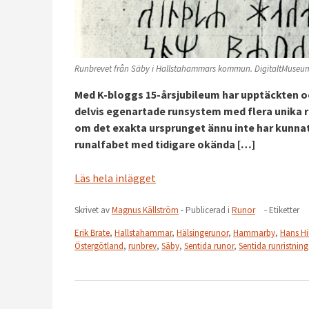
Runbrevet från Säby i Hallstahammars kommun. DigitaltMuseu
Med K-bloggs 15-årsjubileum har upptäckten o
delvis egenartade runsystem med flera unika r
om det exakta ursprunget ännu inte har kunnat
runalfabet med tidigare okända […]
Läs hela inlägget
Skrivet av
Magnus Källström
- Publicerad i
Runor
- Etiketter
Erik Brate
,
Hallstahammar
,
Hälsingerunor
,
Hammarby
,
Hans Hi
Östergötland
,
runbrev
,
Säby
,
Sentida runor
,
Sentida runristning