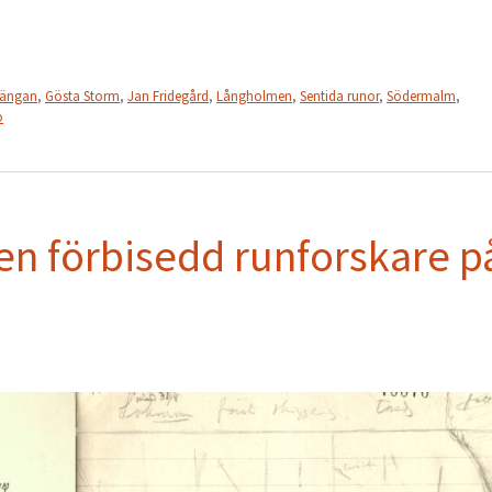
fängan
,
Gösta Storm
,
Jan Fridegård
,
Långholmen
,
Sentida runor
,
Södermalm
,
o
en förbisedd runforskare p