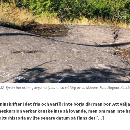
 Tyvärr har ristningslinjerna fyllts i med vit färg av en klåpare. Foto Magnus Källst
skrifter i det fria och varför inte börja där man bor. Att välja
exkursion verkar kanske inte så lovande, men om man inte ha
lturhistoria av lite senare datum så finns det […]