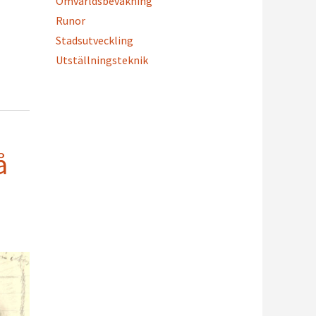
Omvärldsbevakning
Runor
Stadsutveckling
Utställningsteknik
å