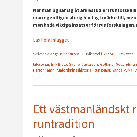
När man ägnar sig åt arkivstudier i runforskni
man egentligen aldrig har lagt märke till, men
men ändå viktiga insatser för runforskningen. 
Läs hela inlägget
Skrivet av
Magnus Källström
- Publicerad i
Runor
- Etiketter
bildstenar
,
Erik Brate
,
Gabriel Gustafson
,
Gotland
,
Gotlands runi
Personnamn
,
runforskningshistoria
,
Runstenar
,
Sanda kyrka
,
S
Ett västmanländskt 
runtradition