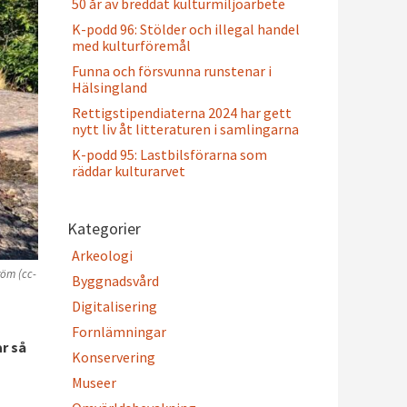
50 år av breddat kulturmiljöarbete
K-podd 96: Stölder och illegal handel
med kulturföremål
Funna och försvunna runstenar i
Hälsingland
Rettigstipendiaterna 2024 har gett
nytt liv åt litteraturen i samlingarna
K-podd 95: Lastbilsförarna som
räddar kulturarvet
Kategorier
Arkeologi
röm (cc-
Byggnadsvård
Digitalisering
Fornlämningar
r så
Konservering
Museer